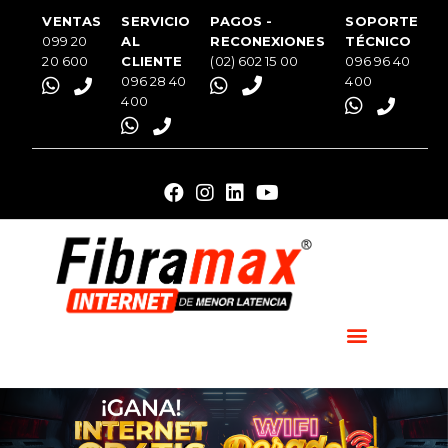
VENTAS
SERVICIO
PAGOS -
SOPORTE
099 20
AL
RECONEXIONES
TÉCNICO
20 600
CLIENTE
(02) 602 15 00
096 96 40
096 28 40
400
400