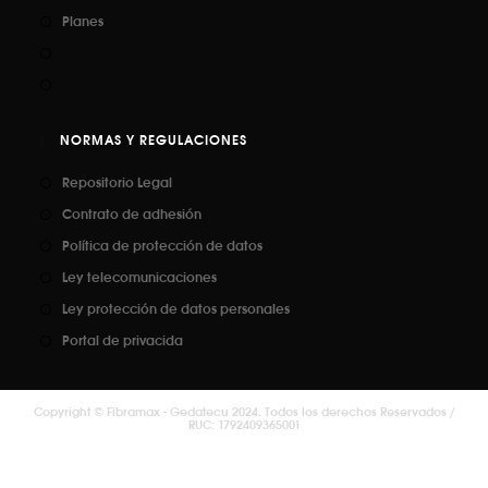
Planes
NORMAS Y REGULACIONES
Repositorio Legal
Contrato de adhesión
Política de protección de datos
Ley telecomunicaciones
Ley protección de datos personales
Portal de privacida
Copyright ©️ Fibramax - Gedatecu 2024. Todos los derechos Reservados /
RUC: 1792409365001