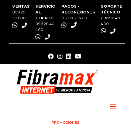
VENTAS
SERVICIO
PAGOS -
SOPORTE
099 20
AL
RECONEXIONES
TÉCNICO
20 600
CLIENTE
(02) 602 15 00
096 96 40
096 28 40
400
400
PROMOCIONES