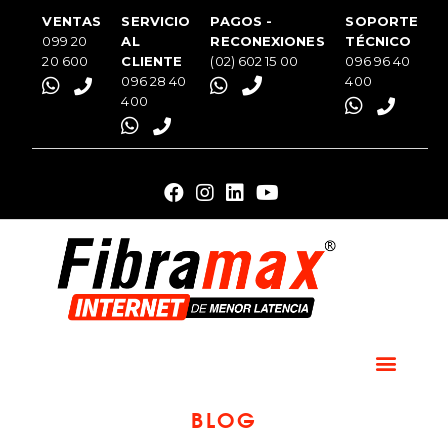
VENTAS
SERVICIO
PAGOS -
SOPORTE
099 20
AL
RECONEXIONES
TÉCNICO
20 600
CLIENTE
(02) 602 15 00
096 96 40
096 28 40
400
400
BLOG