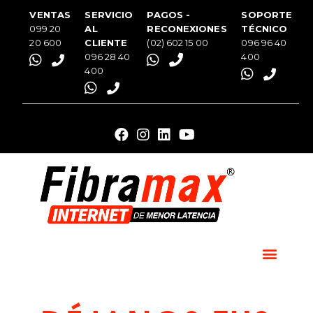
VENTAS
SERVICIO
PAGOS -
SOPORTE
099 20
AL
RECONEXIONES
TÉCNICO
20 600
CLIENTE
(02) 602 15 00
096 96 40
096 28 40
400
400