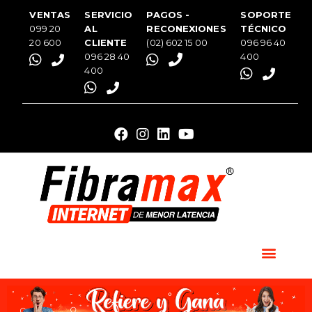
VENTAS
SERVICIO
PAGOS -
SOPORTE
099 20
AL
RECONEXIONES
TÉCNICO
20 600
CLIENTE
(02) 602 15 00
096 96 40
096 28 40
400
400