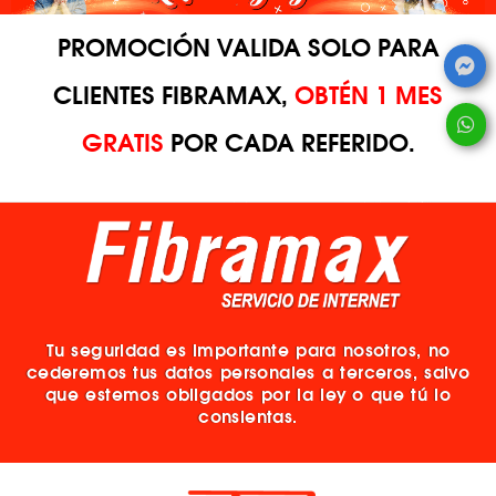
PROMOCIÓN VALIDA SOLO PARA
CLIENTES FIBRAMAX,
OBTÉN 1 MES
GRATIS
POR CADA REFERIDO.
Tu seguridad es importante para nosotros, no
cederemos tus datos personales a terceros, salvo
que estemos obligados por la ley o que tú lo
consientas.